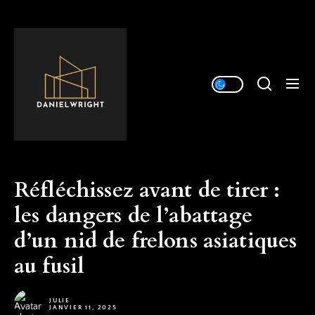
Skip
to
Déco
the
&
content
inspirations
Réfléchissez avant de tirer :
les dangers de l’abattage
d’un nid de frelons asiatiques
au fusil
JULIE
JANVIER 11, 2025