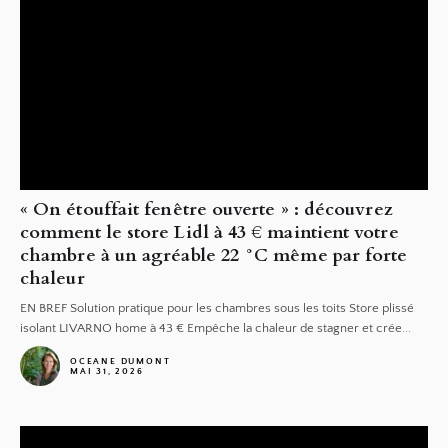
« On étouffait fenêtre ouverte » : découvrez
comment le store Lidl à 43 € maintient votre
chambre à un agréable 22 °C même par forte
chaleur
EN BREF Solution pratique pour les chambres sous les toits Store plissé
isolant LIVARNO home à 43 € Empêche la chaleur de stagner et crée...
OCEANE DUMONT
MAI 31, 2026