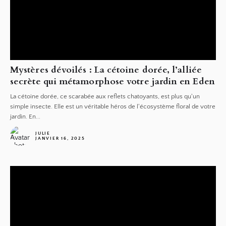
Mystères dévoilés : La cétoine dorée, l’alliée
secrète qui métamorphose votre jardin en Eden
La cétoine dorée, ce scarabée aux reflets chatoyants, est plus qu'un
simple insecte. Elle est un véritable héros de l'écosystème floral de votre
jardin. En...
JULIE
JANVIER 16, 2025