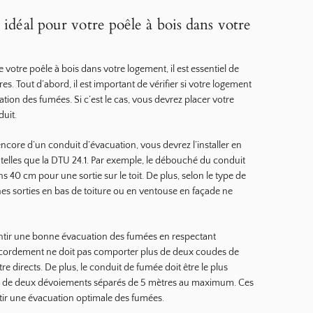
idéal pour votre poêle à bois dans votre
votre poêle à bois dans votre logement, il est essentiel de
es. Tout d’abord, il est important de vérifier si votre logement
tion des fumées. Si c’est le cas, vous devrez placer votre
duit.
ncore d’un conduit d’évacuation, vous devrez l’installer en
 telles que la DTU 24.1. Par exemple, le débouché du conduit
s 40 cm pour une sortie sur le toit. De plus, selon le type de
nes sorties en bas de toiture ou en ventouse en façade ne
antir une bonne évacuation des fumées en respectant
accordement ne doit pas comporter plus de deux coudes de
re directs. De plus, le conduit de fumée doit être le plus
ilité de deux dévoiements séparés de 5 mètres au maximum. Ces
ntir une évacuation optimale des fumées.