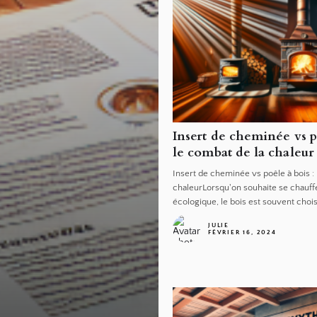
Insert de cheminée vs po
le combat de la chaleur
Insert de cheminée vs poêle à bois : 
chaleurLorsqu'on souhaite se chauff
écologique, le bois est souvent choi
JULIE
FÉVRIER 16, 2024