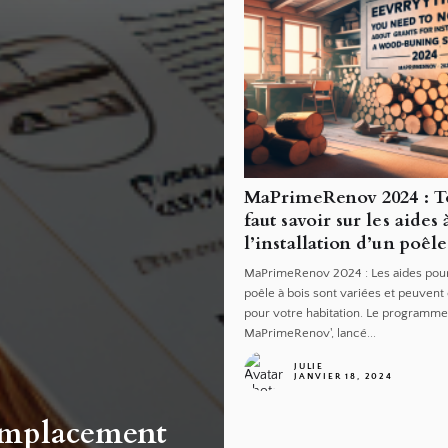
MaPrimeRenov 2024 : To
faut savoir sur les aides 
l’installation d’un poêle
MaPrimeRenov 2024 : Les aides pour l
poêle à bois sont variées et peuvent
pour votre habitation. Le programm
MaPrimeRenov', lancé...
JULIE
JANVIER 18, 2024
emplacement