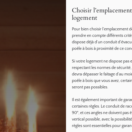
Choisir l’emplacement 
logement
Pour bien choisir l’emplacement de 
prendre en compte différents critèr
dispose déjà d’un conduit d’évacua
poêle à bois à proximité de ce con
Si votre logement ne dispose pas e
respectant les normes de sécurité,
devra dépasser le faîtage d’au moin
poêle à bois que vous avez, certai
seront pas possibles.
Il est également important de gar
certaines règles. Le conduit de r
90°, et ces angles ne doivent pas êt
vertical possible, avec la possib
règles sont essentielles pour gara