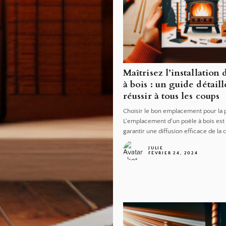
Maîtrisez l’installation
à bois : un guide détail
réussir à tous les coups
Choisir le bon emplacement pour la p
L'emplacement d'un poêle à bois est 
garantir une diffusion efficace de la 
JULIE
FÉVRIER 24, 2024