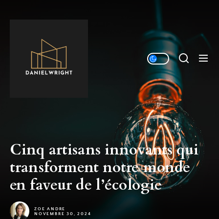
Skip
to
Déco
the
&
content
inspirations
Cinq artisans innovants qui
transforment notre monde
en faveur de l’écologie
ZOE ANDRE
NOVEMBRE 30, 2024